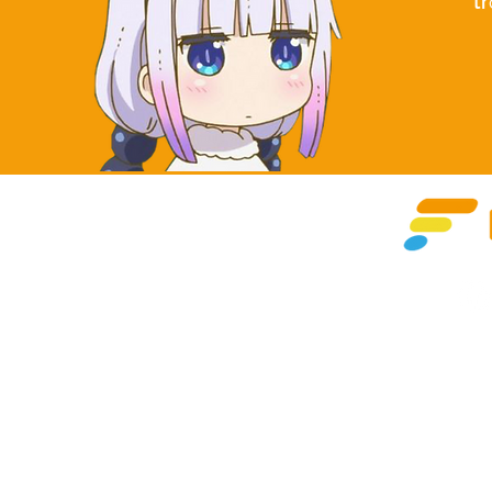
tr
©Copyright
Subsidia
Apple and the Apple logo are trademarks of Apple Inc., regist
Google Play and the Goog
Beijing City, Shi Jing Shan