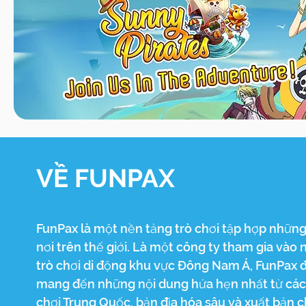
VỀ FUNPAX
FunPax là một nền tảng trò chơi tập hợp những
nơi trên thế giới. Là một công ty tham gia và
trò chơi di động khu vực Đông Nam Á, FunPax 
mang đến những nội dung hứa hẹn nhất từ ​​các 
chơi Trung Quốc, bản địa hóa sâu và xuất bản c