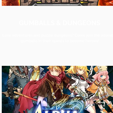
GUMBALLS & DUNGEONS
Love adventures and puzzle dungeons? Come join the adora
gumballs in their quests to become heroes!