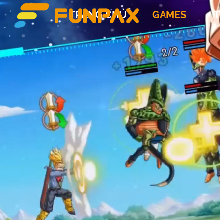
TRANG CHỦ
GAMES
T