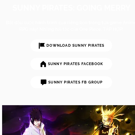
SUNNY PIRATES: GOING MERRY
Bắt đầu cuộc hành trình của riêng bạn trong tựa game Anim
RPG này! Những hải tặc của One Piece, TẬP HỢP!
DOWNLOAD SUNNY PIRATES
SUNNY PIRATES FACEBOOK
SUNNY PIRATES FB GROUP