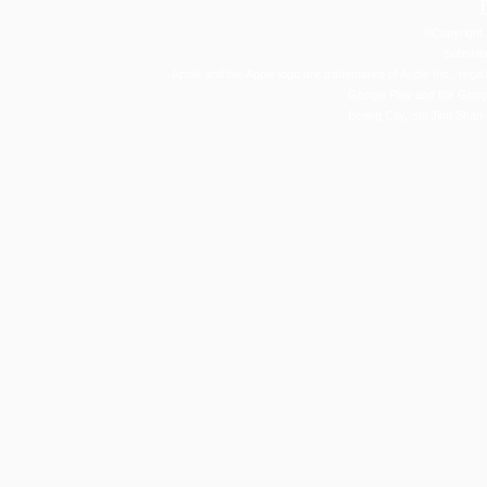
©Copyright
Subsidia
Apple and the Apple logo are trademarks of Apple Inc., regist
Google Play and the Goog
Beijing City, Shi Jing Shan