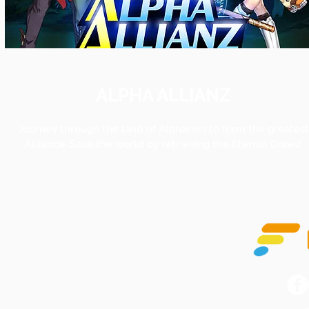
ALPHA ALLIANZ
Journey through the land of Alpharion to form the greatest
Alliance. Save the world by retrieving the Eternal Cores!