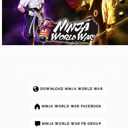
NINJA WORLD WAR: GLOBAL FORC
Đại chiến Nhẫn giả đã bắt đầu ... Đã đến lúc xấy dựng đội hì
của bạn và giải cứu thế giới trong tựa game mobile RPG nổi
tiếng của chúng tôi!
DOWNLOAD NINJA WORLD WAR
NINJA WORLD WAR FACEBOOK
NINJA WORLD WAR FB GROUP